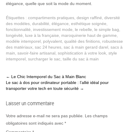
élégance, quelle que soit la mode du moment.
Étiquettes :
compartiments pratiques
,
design raffiné
,
diversité
des modèles
,
durabilité
,
élégance
,
esthétique soignée
,
fonctionnalité
,
investissement mode
,
le rebelle
,
le simple bag
,
longévité
,
luxe à la française
,
maroquinerie haut de gamme
,
modèle intemporel
,
polyvalent
,
qualité des finitions
,
robustesse
des matériaux
,
sac 24 heures
,
sac à main gerard darel
,
sacs à
main
,
savoir-faire artisanal
,
sophistication à votre look
,
style
intemporel
,
surcharger le sac
,
taille du sac à main
Post
←
Le Chic Intemporel du Sac à Main Blanc
Le sac à dos pour ordinateur portable : l’allié idéal pour
navigation
transporter votre tech en toute sécurité
→
Laisser un commentaire
Votre adresse e-mail ne sera pas publiée.
Les champs
obligatoires sont indiqués avec
*
Commentaire
*