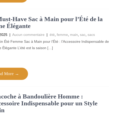
ust-Have Sac à Main pour l’Été de la
e Élégante
 2025
|
Aucun commentaire
|
été
,
femme
,
main
,
sac
,
sacs
n Été Femme Sac à Main pour l’Été : l’Accessoire Indispensable de
Élégante L’été est la saison […]
ad More →
acoche à Bandoulière Homme :
essoire Indispensable pour un Style
in