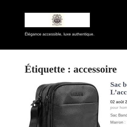
Élégance accessible, luxe authentique.
Étiquette :
accessoire
Sac b
L’acc
02 août 
pour ho
Sac Band
Marron :