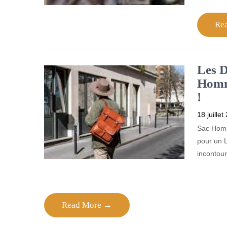
Re
Les D
Homme
!
18 juillet
Sac Homm
pour un 
incontou
Read More →