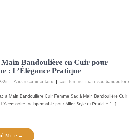
 Main Bandoulière en Cuir pour
 : L’Élégance Pratique
2025
|
Aucun commentaire
|
cuir
,
femme
,
main
,
sac bandoulière
,
 Sac à Main Bandoulière Cuir Femme Sac à Main Bandoulière Cuir
’Accessoire Indispensable pour Allier Style et Praticité […]
ad More →