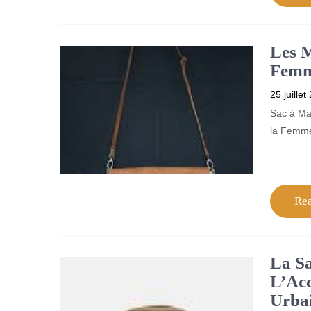
Les M
Femm
25 juillet
Sac à Mai
la Femme 
Re
La S
L’Acc
Urba