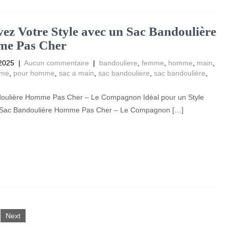
ez Votre Style avec un Sac Bandoulière
e Pas Cher
 2025
|
Aucun commentaire
|
bandouliere
,
femme
,
homme
,
main
,
mme
,
pour homme
,
sac a main
,
sac bandouliere
,
sac bandoulière
,
oulière Homme Pas Cher – Le Compagnon Idéal pour un Style
 Sac Bandoulière Homme Pas Cher – Le Compagnon […]
Next