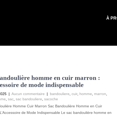
À PR
andoulière homme en cuir marron :
essoire de mode indispensable
2025
|
Aucun commentaire
|
bandouliere
,
cuir
,
homme
,
marron
,
mme
,
sac
,
sac bandouliere
,
sacoche
oulière Homme Cuir Marron Sac Bandoulière Homme en Cuir
 L’Accessoire de Mode Indispensable Le sac bandoulière homme en