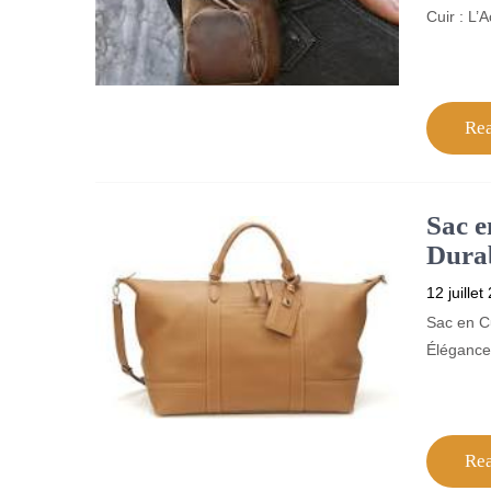
Cuir : L’
Re
Sac e
Durab
12 juillet
Sac en Cu
Élégance 
Re