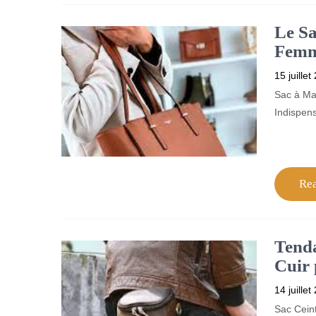
Le Sa
Femm
15 juillet
Sac à Ma
Indispen
Re
Tenda
Cuir 
14 juillet
Sac Ceint