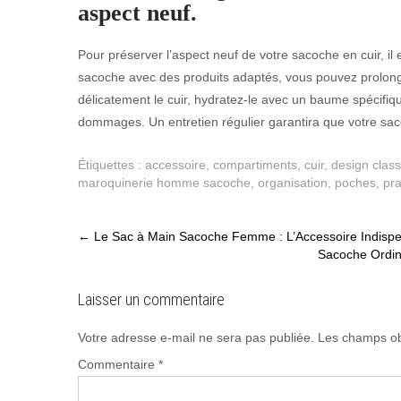
aspect neuf.
Pour préserver l’aspect neuf de votre sacoche en cuir, il
sacoche avec des produits adaptés, vous pouvez prolonge
délicatement le cuir, hydratez-le avec un baume spécifique
dommages. Un entretien régulier garantira que votre saco
Étiquettes :
accessoire
,
compartiments
,
cuir
,
design clas
maroquinerie homme sacoche
,
organisation
,
poches
,
pra
Post
←
Le Sac à Main Sacoche Femme : L’Accessoire Indispensa
Sacoche Ordin
navigation
Laisser un commentaire
Votre adresse e-mail ne sera pas publiée.
Les champs ob
Commentaire
*