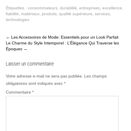
Étiquettes :
consommateurs
,
durabilité
,
entreprises
,
excellence
,
fiabilité
,
matériaux
,
produits
,
qualité supérieure
,
services
,
technologies
Post
←
Les Accessoires de Mode: Essentiels pour un Look Parfait
Le Charme du Style Intemporel : L’Élégance Qui Traverse les
navigation
Époques
→
Laisser un commentaire
Votre adresse e-mail ne sera pas publiée.
Les champs
obligatoires sont indiqués avec
*
Commentaire
*