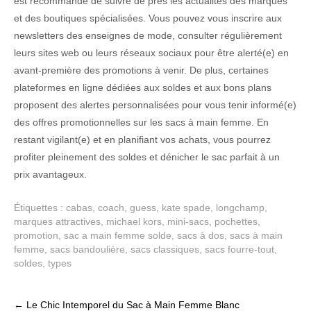
est recommandé de suivre de près les actualités des marques
et des boutiques spécialisées. Vous pouvez vous inscrire aux
newsletters des enseignes de mode, consulter régulièrement
leurs sites web ou leurs réseaux sociaux pour être alerté(e) en
avant-première des promotions à venir. De plus, certaines
plateformes en ligne dédiées aux soldes et aux bons plans
proposent des alertes personnalisées pour vous tenir informé(e)
des offres promotionnelles sur les sacs à main femme. En
restant vigilant(e) et en planifiant vos achats, vous pourrez
profiter pleinement des soldes et dénicher le sac parfait à un
prix avantageux.
Étiquettes :
cabas
,
coach
,
guess
,
kate spade
,
longchamp
,
marques attractives
,
michael kors
,
mini-sacs
,
pochettes
,
promotion
,
sac a main femme solde
,
sacs à dos
,
sacs à main
femme
,
sacs bandoulière
,
sacs classiques
,
sacs fourre-tout
,
soldes
,
types
Post
←
Le Chic Intemporel du Sac à Main Femme Blanc