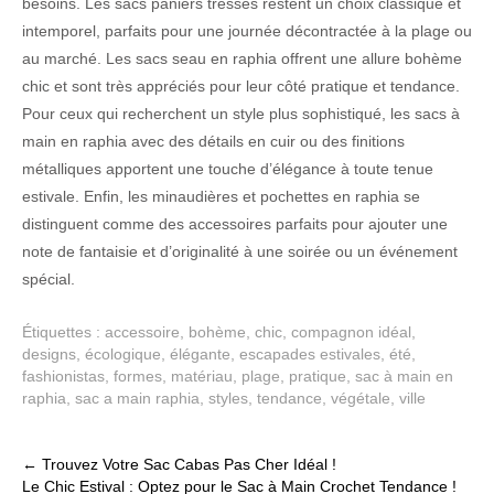
besoins. Les sacs paniers tressés restent un choix classique et
intemporel, parfaits pour une journée décontractée à la plage ou
au marché. Les sacs seau en raphia offrent une allure bohème
chic et sont très appréciés pour leur côté pratique et tendance.
Pour ceux qui recherchent un style plus sophistiqué, les sacs à
main en raphia avec des détails en cuir ou des finitions
métalliques apportent une touche d’élégance à toute tenue
estivale. Enfin, les minaudières et pochettes en raphia se
distinguent comme des accessoires parfaits pour ajouter une
note de fantaisie et d’originalité à une soirée ou un événement
spécial.
Étiquettes :
accessoire
,
bohème
,
chic
,
compagnon idéal
,
designs
,
écologique
,
élégante
,
escapades estivales
,
été
,
fashionistas
,
formes
,
matériau
,
plage
,
pratique
,
sac à main en
raphia
,
sac a main raphia
,
styles
,
tendance
,
végétale
,
ville
Post
←
Trouvez Votre Sac Cabas Pas Cher Idéal !
Le Chic Estival : Optez pour le Sac à Main Crochet Tendance !
navigation