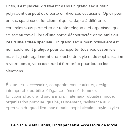
Enfin, il est judicieux d’investir dans un grand sac à main
polyvalent qui peut être porté en diverses occasions. Opter pour
un sac spacieux et fonctionnel qui s’adapte à différents
contextes vous permettra de rester élégante et organisée, que
ce soit au travail, lors d’une sortie décontractée entre amis ou
lors d’une soirée spéciale. Un grand sac à main polyvalent est
non seulement pratique pour transporter tous vos essentiels,
mais il ajoute également une touche de style et de sophistication
à votre tenue, vous assurant d’être prête pour toutes les
situations.
Étiquettes :
accessoire
,
compartiments
,
couleurs
,
design
intemporel
,
durabilité
,
élégance
,
féminité
,
femmes
,
fonctionnalité
,
grand sac à main
,
matériaux robustes
,
mode
,
organisation pratique
,
qualité
,
rangement
,
résistance aux
épreuves du quotidien
,
sac à main
,
sophistication
,
style
,
styles
Post
←
Le Sac à Main Cabas, l’Indispensable Accessoire de Mode