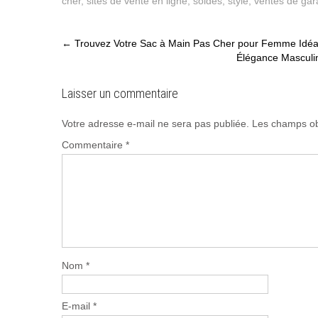
cher
,
sites de vente en ligne
,
soldes
,
style
,
ventes de ga
Post
←
Trouvez Votre Sac à Main Pas Cher pour Femme Idéa
Élégance Masculi
navigation
Laisser un commentaire
Votre adresse e-mail ne sera pas publiée.
Les champs ob
Commentaire
*
Nom
*
E-mail
*