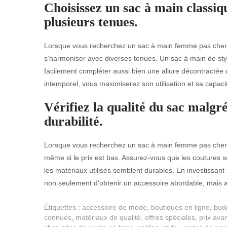
Choisissez un sac à main classiq
plusieurs tenues.
Lorsque vous recherchez un sac à main femme pas cher, 
s’harmoniser avec diverses tenues. Un sac à main de styl
facilement compléter aussi bien une allure décontractée q
intemporel, vous maximiserez son utilisation et sa capaci
Vérifiez la qualité du sac malgr
durabilité.
Lorsque vous recherchez un sac à main femme pas cher, il 
même si le prix est bas. Assurez-vous que les coutures so
les matériaux utilisés semblent durables. En investissan
non seulement d’obtenir un accessoire abordable, mais 
Étiquettes :
accessoire de mode
,
boutiques en ligne
,
bud
connues
,
matériaux de qualité
,
offres spéciales
,
prix ava