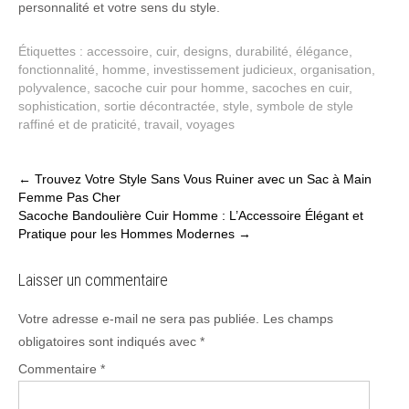
personnalité et votre sens du style.
Étiquettes :
accessoire
,
cuir
,
designs
,
durabilité
,
élégance
,
fonctionnalité
,
homme
,
investissement judicieux
,
organisation
,
polyvalence
,
sacoche cuir pour homme
,
sacoches en cuir
,
sophistication
,
sortie décontractée
,
style
,
symbole de style
raffiné et de praticité
,
travail
,
voyages
Post
←
Trouvez Votre Style Sans Vous Ruiner avec un Sac à Main
Femme Pas Cher
navigation
Sacoche Bandoulière Cuir Homme : L’Accessoire Élégant et
Pratique pour les Hommes Modernes
→
Laisser un commentaire
Votre adresse e-mail ne sera pas publiée.
Les champs
obligatoires sont indiqués avec
*
Commentaire
*