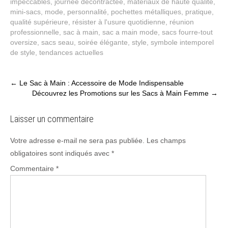
impeccables
,
journée décontractée
,
matériaux de haute qualité
,
mini-sacs
,
mode
,
personnalité
,
pochettes métalliques
,
pratique
,
qualité supérieure
,
résister à l'usure quotidienne
,
réunion
professionnelle
,
sac à main
,
sac a main mode
,
sacs fourre-tout
oversize
,
sacs seau
,
soirée élégante
,
style
,
symbole intemporel
de style
,
tendances actuelles
Post
←
Le Sac à Main : Accessoire de Mode Indispensable
Découvrez les Promotions sur les Sacs à Main Femme
→
navigation
Laisser un commentaire
Votre adresse e-mail ne sera pas publiée.
Les champs
obligatoires sont indiqués avec
*
Commentaire
*