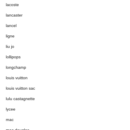
lacoste
lancaster
lancel
ligne
liu jo
lollipops
longchamp
louis vuitton
louis vuitton sac
lulu castagnette
lycee
mac
mac douglas