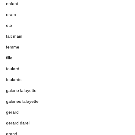
enfant
eram
été
fait main
femme
fille
foulard
foulards
galerie lafayette
galeries lafayette
gerard
gerard darel
grand