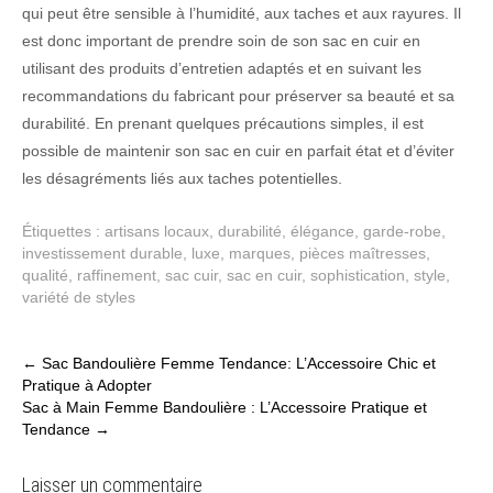
qui peut être sensible à l’humidité, aux taches et aux rayures. Il
est donc important de prendre soin de son sac en cuir en
utilisant des produits d’entretien adaptés et en suivant les
recommandations du fabricant pour préserver sa beauté et sa
durabilité. En prenant quelques précautions simples, il est
possible de maintenir son sac en cuir en parfait état et d’éviter
les désagréments liés aux taches potentielles.
Étiquettes :
artisans locaux
,
durabilité
,
élégance
,
garde-robe
,
investissement durable
,
luxe
,
marques
,
pièces maîtresses
,
qualité
,
raffinement
,
sac cuir
,
sac en cuir
,
sophistication
,
style
,
variété de styles
Post
←
Sac Bandoulière Femme Tendance: L’Accessoire Chic et
Pratique à Adopter
navigation
Sac à Main Femme Bandoulière : L’Accessoire Pratique et
Tendance
→
Laisser un commentaire