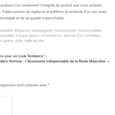
rantissez non seulement l’intégrité du produit que vous achetez,
 Faites preuve de vigilance et préférez la certitude d’un sac main
nimitable et de sa qualité irréprochable.
urabilité
,
élégance
,
extravagants
,
fonctionnalité
,
fonctionnalités
mporalité
,
marque guess
,
minimalisme
,
œuvres d'art portables
,
in guess
,
style
,
taille du sac
re pour un Look Tendance !
lière Homme : L’Accessoire Indispensable de la Mode Masculine
→
ligatoires sont indiqués avec
*