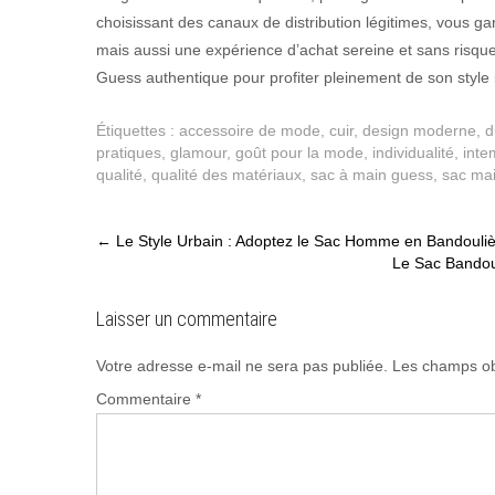
choisissant des canaux de distribution légitimes, vous ga
mais aussi une expérience d’achat sereine et sans risque.
Guess authentique pour profiter pleinement de son style i
Étiquettes :
accessoire de mode
,
cuir
,
design moderne
,
d
pratiques
,
glamour
,
goût pour la mode
,
individualité
,
inte
qualité
,
qualité des matériaux
,
sac à main guess
,
sac ma
Post
←
Le Style Urbain : Adoptez le Sac Homme en Bandouliè
Le Sac Bandou
navigation
Laisser un commentaire
Votre adresse e-mail ne sera pas publiée.
Les champs ob
Commentaire
*