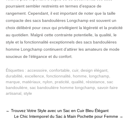
pourraient sembler restreints en termes d’espace de
rangement. Cependant, il est important de noter que la taille
compacte des sacs bandoulières Longchamp est souvent un
choix délibéré pour ceux qui privilégient la légèreté et la praticité
au quotidien. Malgré cette contrainte potentielle, la qualité, le
style et la fonctionnalité exceptionnels des sacs bandoulières
homme Longchamp continuent d’attirer les amateurs de mode
soucieux de l’élégance et du confort.
Étiquettes :
accessoire
,
confortable
,
cuir
,
design élégant
,
durabilité
,
excellence
,
fonctionnalité
,
homme
,
longchamp
,
marque
,
matériaux
,
nylon
,
praticité
,
qualité
,
résistance
,
sac
bandoulière
,
sac bandoulière homme longchamp
,
savoir-faire
artisanal
,
style
Post
←
Trouvez Votre Style avec un Sac en Cuir Bleu Élégant
Le Chic Intemporel du Sac à Main Pochette pour Femme
→
navigation