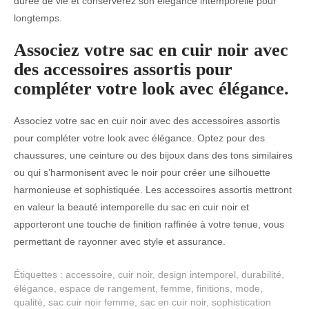
durée de vie et conserverez son élégance intemporelle pour
longtemps.
Associez votre sac en cuir noir avec
des accessoires assortis pour
compléter votre look avec élégance.
Associez votre sac en cuir noir avec des accessoires assortis
pour compléter votre look avec élégance. Optez pour des
chaussures, une ceinture ou des bijoux dans des tons similaires
ou qui s’harmonisent avec le noir pour créer une silhouette
harmonieuse et sophistiquée. Les accessoires assortis mettront
en valeur la beauté intemporelle du sac en cuir noir et
apporteront une touche de finition raffinée à votre tenue, vous
permettant de rayonner avec style et assurance.
Étiquettes :
accessoire
,
cuir noir
,
design intemporel
,
durabilité
,
élégance
,
espace de rangement
,
femme
,
finitions
,
mode
,
qualité
,
sac cuir noir femme
,
sac en cuir noir
,
sophistication