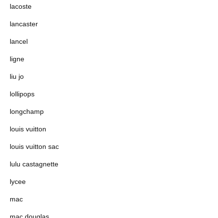
lacoste
lancaster
lancel
ligne
liu jo
lollipops
longchamp
louis vuitton
louis vuitton sac
lulu castagnette
lycee
mac
mac douglas